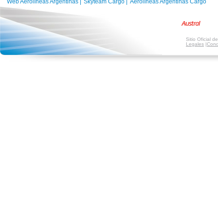
Web Aerolíneas Argentinas
|
Skyteam Cargo
|
Aerolíneas Argentinas Cargo
Sitio Oficial 
Legales
|
Cond