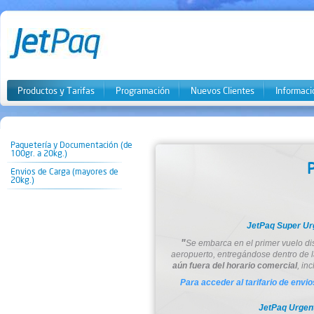
Productos y Tarifas
Programación
Nuevos Clientes
Informaci
Paquetería y Documentación (de
100gr. a 20kg.)
Envios de Carga (mayores de
20kg.)
JetPaq Super U
"
Se embarca en el primer vuelo di
aeropuerto, entregándose dentro de la
aún fuera del horario comercial
, in
Para acceder al tarifario de envi
JetPaq Urge