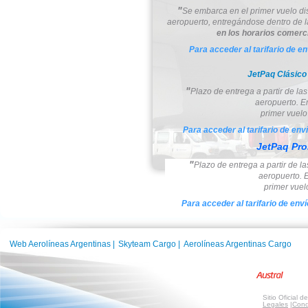
"
Se embarca en el primer vuelo di
aeropuerto, entregándose dentro de la
en los horarios comerc
Para acceder al tarifario de e
JetPaq Clásic
"
Plazo de entrega a partir de la
aeropuerto. E
primer vuelo
Para acceder al tarifario de env
JetPaq Pr
"
Plazo de entrega a partir de l
aeropuerto. 
primer vuel
Para acceder al tarifario de env
Web Aerolíneas Argentinas
|
Skyteam Cargo
|
Aerolíneas Argentinas Cargo
Sitio Oficial 
Legales
|
Cond